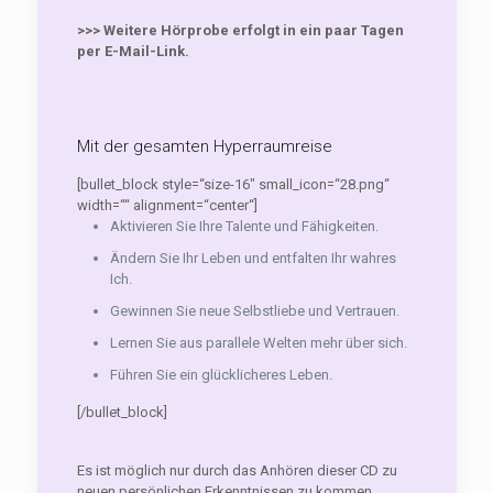
>>> Weitere Hörprobe erfolgt in ein paar Tagen
per E-Mail-Link.
Mit der gesamten Hyperraumreise
[bullet_block style=“size-16″ small_icon=“28.png“
width=““ alignment=“center“]
Aktivieren Sie Ihre Talente und Fähigkeiten.
Ändern Sie Ihr Leben und entfalten Ihr wahres
Ich.
Gewinnen Sie neue Selbstliebe und Vertrauen.
Lernen Sie aus parallele Welten mehr über sich.
Führen Sie ein glücklicheres Leben.
[/bullet_block]
Es ist möglich nur durch das Anhören dieser CD zu
neuen persönlichen Erkenntnissen zu kommen.