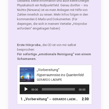
Gedanke, keine Information und auch keine Energie.
Physikalisch ein Nullpunktfeld. Genau dorthin – ins
Nichts (Nirwana) ist es mein Anliegen mit Hilfe von
Zahlen innerlich zu reisen. Mehr Infos folgen in den
kommenden E-Mails und Dokumenten. (Für
diejenigen, die sich in meinem Verteiler „Hörprobe
anfordern“ eingetragen haben)
Erste Hörprobe,
die CD ist von mir selbst
besprochen:
Für sofortige „emotionale Reinigung“ von einem
Schamanen.
„Vorbereitung“
Hyperraumreise ins Quantenfeld
GERARDO LAEMPE
Audio-
00:00
00:00
Player
1.
„Vorbereitung“
2:30
— GERARDO LAEMPE