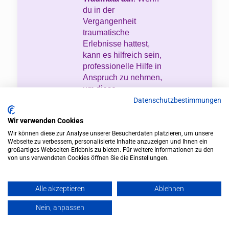
du in der
Vergangenheit
traumatische
Erlebnisse hattest,
kann es hilfreich sein,
professionelle Hilfe in
Anspruch zu nehmen,
um diese
aufzuarbeiten und zu
Datenschutzbestimmungen
heilen.
Wir verwenden Cookies
Besinne dich auf
Wir können diese zur Analyse unserer Besucherdaten platzieren, um unsere
dein wahres Sein
Webseite zu verbessern, personalisierte Inhalte anzuzeigen und Ihnen ein
großartiges Webseiten-Erlebnis zu bieten. Für weitere Informationen zu den
zurück
: Erkenne,
von uns verwendeten Cookies öffnen Sie die Einstellungen.
dass du eine
wertvolle und
liebenswerte Person
Alle akzeptieren
Ablehnen
bist, unabhängig von
Nein, anpassen
äußeren Umständen
oder Meinungen