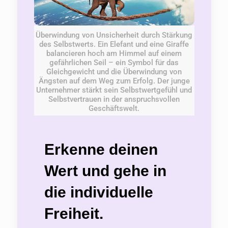
Überwindung von Unsicherheit durch Stärkung
des Selbstwerts. Ein Elefant und eine Giraffe
balancieren hoch am Himmel auf einem
gefährlichen Seil – ein Symbol für das
Gleichgewicht und die Überwindung von
Ängsten auf dem Weg zum Erfolg. Der junge
Unternehmer stärkt sein Selbstwertgefühl und
Selbstvertrauen in der anspruchsvollen
Geschäftswelt.
Erkenne deinen
Wert und gehe in
die individuelle
Freiheit.