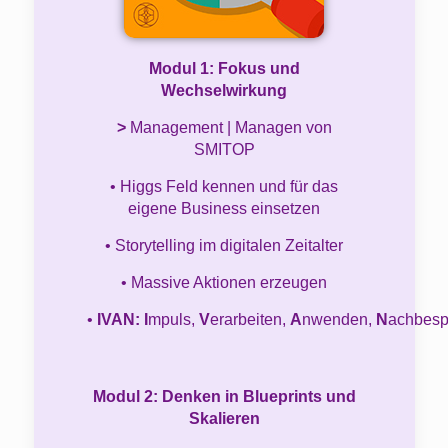
Modul 1: Fokus und
Wechselwirkung
>
Management | Managen von
SMITOP
• Higgs Feld kennen und für das
eigene Business einsetzen
• Storytelling im digitalen Zeitalter
• Massive Aktionen erzeugen
•
IVAN: I
mpuls,
V
erarbeiten,
A
nwenden,
N
achbesp
Modul 2: Denken in Blueprints und
Skalieren