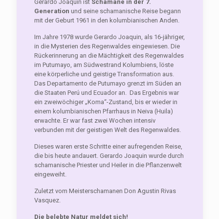
Gerardo Joaquin ist
Schamane in der 7.
Generation
und seine schamanische Reise begann
mit der Geburt 1961 in den kolumbianischen Anden.
Im Jahre 1978 wurde Gerardo Joaquin, als 16-jähriger,
in die Mysterien des Regenwaldes eingewiesen. Die
Rückerinnerung an die Mächtigkeit des Regenwaldes
im Putumayo, am Südwestrand Kolumbiens, löste
eine körperliche und geistige Transformation aus.
Das Departamento de Putumayo grenzt im Süden an
die Staaten Perú und Ecuador an. Das Ergebnis war
ein zweiwöchiger „Koma“-Zustand, bis er wieder in
einem kolumbianischen Pfarrhaus in Neiva (Huila)
erwachte. Er war fast zwei Wochen intensiv
verbunden mit der geistigen Welt des Regenwaldes.
Dieses waren erste Schritte einer aufregenden Reise,
die bis heute andauert. Gerardo Joaquin wurde durch
schamanische Priester und Heiler in die Pflanzenwelt
eingeweiht.
Zuletzt vom Meisterschamanen Don Agustin Rivas
Vasquez.
Die belebte Natur meldet sich!