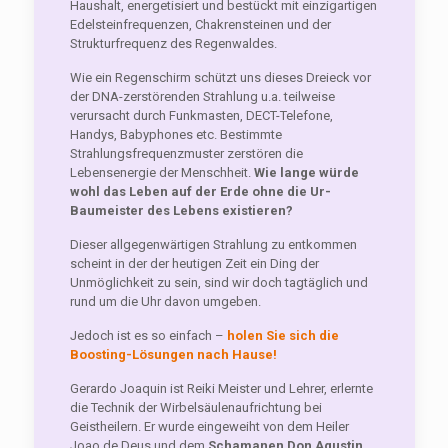
Haushalt, energetisiert und bestückt mit einzigartigen
Edelsteinfrequenzen, Chakrensteinen und der
Strukturfrequenz des Regenwaldes.
Wie ein Regenschirm schützt uns dieses Dreieck vor
der DNA-zerstörenden Strahlung u.a. teilweise
verursacht durch Funkmasten, DECT-Telefone,
Handys, Babyphones etc. Bestimmte
Strahlungsfrequenzmuster zerstören die
Lebensenergie der Menschheit.
Wie lange würde
wohl das Leben auf der Erde ohne die Ur-
Baumeister des Lebens existieren?
Dieser allgegenwärtigen Strahlung zu entkommen
scheint in der der heutigen Zeit ein Ding der
Unmöglichkeit zu sein, sind wir doch tagtäglich und
rund um die Uhr davon umgeben.
Jedoch ist es so einfach –
holen Sie sich die
Boosting-Lösungen nach Hause!
Gerardo Joaquin ist Reiki Meister und Lehrer, erlernte
die Technik der Wirbelsäulenaufrichtung bei
Geistheilern. Er wurde eingeweiht von dem Heiler
Joao de Deus und dem
Schamanen Don Agustin.