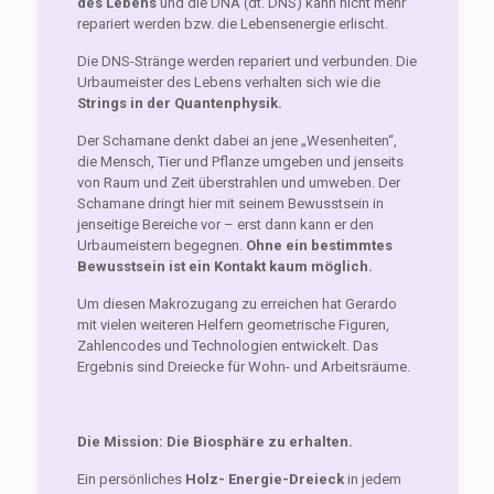
des Lebens
und die DNA (dt. DNS) kann nicht mehr
repariert werden bzw. die Lebensenergie erlischt.
Die DNS-Stränge werden repariert und verbunden. Die
Urbaumeister des Lebens verhalten sich wie die
Strings in der Quantenphysik.
Der Schamane denkt dabei an jene „Wesenheiten“,
die Mensch, Tier und Pflanze umgeben und jenseits
von Raum und Zeit überstrahlen und umweben. Der
Schamane dringt hier mit seinem Bewusstsein in
jenseitige Bereiche vor – erst dann kann er den
Urbaumeistern begegnen.
Ohne ein bestimmtes
Bewusstsein ist ein Kontakt kaum möglich.
Um diesen Makrozugang zu erreichen hat Gerardo
mit vielen weiteren Helfern geometrische Figuren,
Zahlencodes und Technologien entwickelt. Das
Ergebnis sind Dreiecke für Wohn- und Arbeitsräume.
Die Mission: Die Biosphäre zu erhalten.
Ein persönliches
Holz- Energie-Dreieck
in jedem