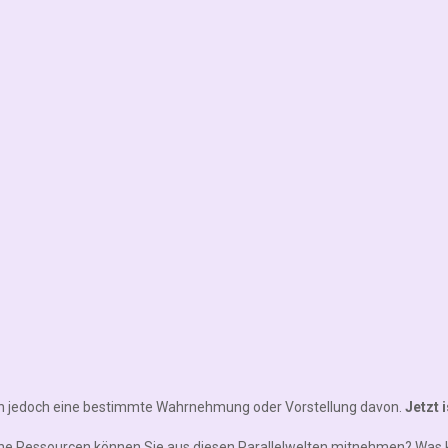
aben jedoch eine bestimmte Wahrnehmung oder Vorstellung davon.
Jetzt 
che Ressourcen können Sie aus diesen Parallelwelten mitnehmen? Was 