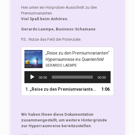
Hier unten ein Hörproben-Ausschnitt zu den
Premiumvarianten.
Viel Spaß beim Anhören.
Gerardo Laempe, Business-Schamane
P.S.: Nutze das Feld der Potenziale.
„Reise zu den Premiumvarianten“
Hyperraumreise ins Quantenfeld
GERARDO LAEMPE
Audio-
00:00
00:00
Player
1.
„Reise zu den Premiumvarianten“
1:06
— GERARDO LAEMPE
Wir haben Ihnen diese Dokumentation
zusammengestellt, um weitere Hintergründe
zur Hyperraumreise bereitzustellen.