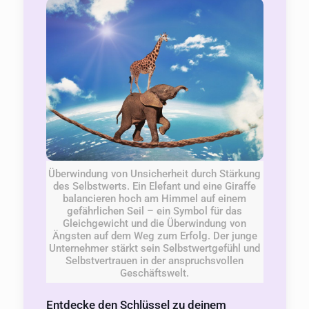
Überwindung von Unsicherheit durch Stärkung
des Selbstwerts. Ein Elefant und eine Giraffe
balancieren hoch am Himmel auf einem
gefährlichen Seil – ein Symbol für das
Gleichgewicht und die Überwindung von
Ängsten auf dem Weg zum Erfolg. Der junge
Unternehmer stärkt sein Selbstwertgefühl und
Selbstvertrauen in der anspruchsvollen
Geschäftswelt.
Entdecke den Schlüssel zu deinem