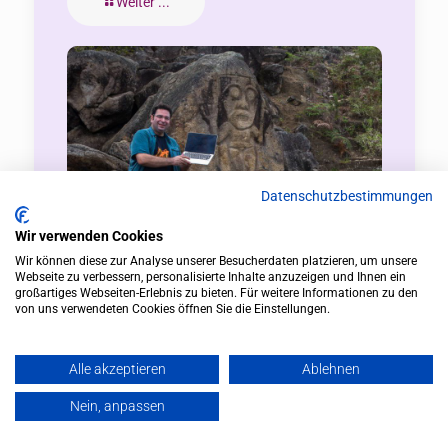
Weiter ...
Datenschutzbestimmungen
Wir verwenden Cookies
Wir können diese zur Analyse unserer Besucherdaten platzieren, um unsere
Webseite zu verbessern, personalisierte Inhalte anzuzeigen und Ihnen ein
großartiges Webseiten-Erlebnis zu bieten. Für weitere Informationen zu den
von uns verwendeten Cookies öffnen Sie die Einstellungen.
Hightech Schamanismus für sichtbare
Erfolge, neue Kunden und mehr Geschäft
Alle akzeptieren
Ablehnen
Weiter ...
Nein, anpassen