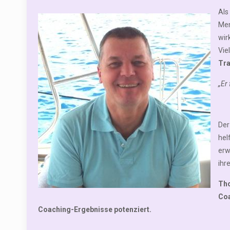
Als
Men
wir
Vie
Tra
„Er
Der
hel
erw
ihr
Tho
Coa
Coaching-Ergebnisse potenziert.