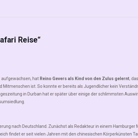
fari Reise“
nd aufgewachsen, hat
Reino Gevers als Kind von den Zulus gelernt
, da
 Mitmenschen ist. So konnte er bereits als Jugendlicher kein Verständn
Tageszeitung in Durban hat er später über einige der schlimmsten Ausw
sumsiedlung.
derung nach Deutschland. Zunächst als Redakteur in einem Hamburger M
ich findet er seit vielen Jahren mit den chinesischen Körperkünsten Tai