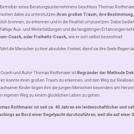
 Betreiber eines Beratungsunternehmens beschloss Thomas Roithmaier
schen dabei zu unterstützen
ihren großen Traum, ihre Bestimmung, i
klich brennen, zu erkennen und in die Realität umzusetzen. Dabei bedie
lfältige Aus- und Weiterbildungen und die langjährigen Erfahrungen lief
um-Coach, oder Freiheits-Coach,
wie er sich selbst bezeichnet.
 führt die Menschen zu ihrer absoluten Freiheit, damit sie ihre Seele fliegen 
 Coach und Autor Thomas Roithmaier ist
Begründer der Methode Dek
fen konnte ihren großen Traum zu erkennen, und den Weg zur Realisier
achsener Kinder liegen ihm die jungen Menschen besonders am Herzen. 
en eigenen Weg zu einem glücklichen Leben zu gehen.
mas Roithmaier ist seit ca. 40 Jahren ein leidenschaftlicher und seh
chings an Bord einer Segelyacht durchzuführen, weil die auf einer