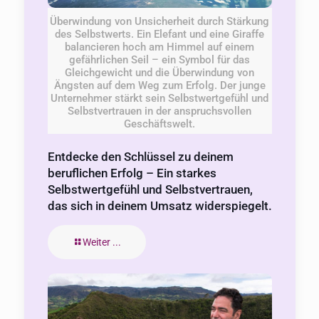
Überwindung von Unsicherheit durch Stärkung
des Selbstwerts. Ein Elefant und eine Giraffe
balancieren hoch am Himmel auf einem
gefährlichen Seil – ein Symbol für das
Gleichgewicht und die Überwindung von
Ängsten auf dem Weg zum Erfolg. Der junge
Unternehmer stärkt sein Selbstwertgefühl und
Selbstvertrauen in der anspruchsvollen
Geschäftswelt.
Entdecke den Schlüssel zu deinem
beruflichen Erfolg – Ein starkes
Selbstwertgefühl und Selbstvertrauen,
das sich in deinem Umsatz widerspiegelt.
Weiter ...