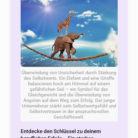
Überwindung von Unsicherheit durch Stärkung
des Selbstwerts. Ein Elefant und eine Giraffe
balancieren hoch am Himmel auf einem
gefährlichen Seil – ein Symbol für das
Gleichgewicht und die Überwindung von
Ängsten auf dem Weg zum Erfolg. Der junge
Unternehmer stärkt sein Selbstwertgefühl und
Selbstvertrauen in der anspruchsvollen
Geschäftswelt.
Entdecke den Schlüssel zu deinem