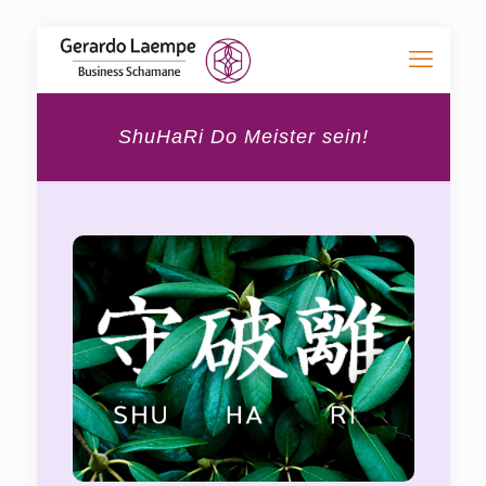
ShuHaRi Do Meister sein!