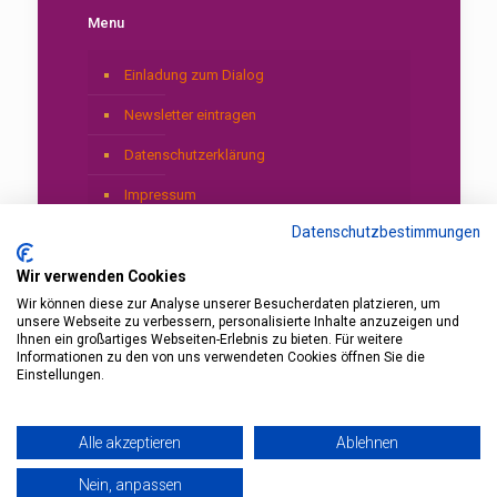
Menu
Einladung zum Dialog
Newsletter eintragen
Datenschutzerklärung
Impressum
Datenschutzbestimmungen
Wir verwenden Cookies
Wir können diese zur Analyse unserer Besucherdaten platzieren, um
unsere Webseite zu verbessern, personalisierte Inhalte anzuzeigen und
Ihnen ein großartiges Webseiten-Erlebnis zu bieten. Für weitere
Informationen zu den von uns verwendeten Cookies öffnen Sie die
© 2026 by Gerardo Laempe. Coaching with AI
Einstellungen.
Trainer, Business Shaman & Mentor Laempe.
Alle akzeptieren
Ablehnen
Nein, anpassen