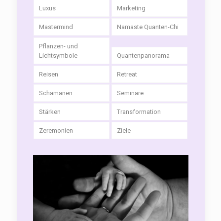
Luxus
Marketing
Mastermind
Namaste Quanten-Chi
Pflanzen- und
Lichtsymbole
Quantenpanorama
Reisen
Retreat
Schamanen
Seminare
Stärken
Transformation
Zeremonien
Ziele