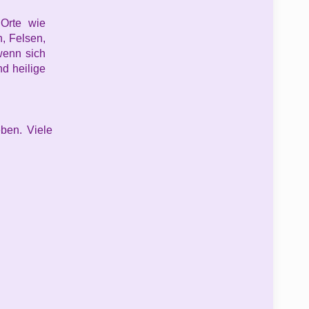
e
Orte wie
n, Felsen,
wenn sich
d heilige
ben. Viele