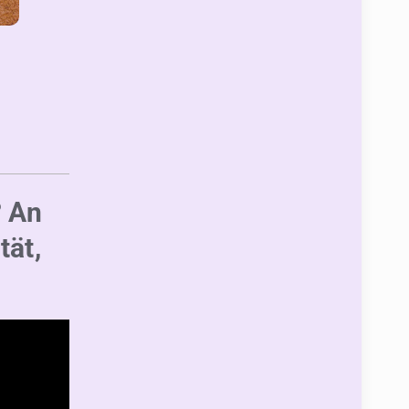
? An
tät,