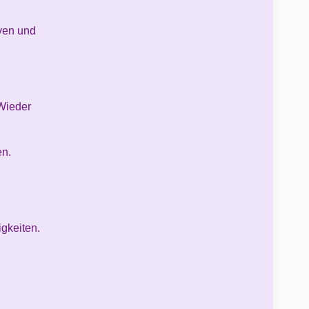
iven und
 Wieder
en.
gkeiten.