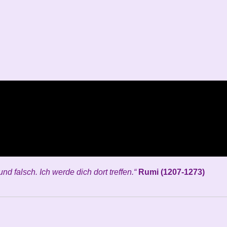
und falsch. Ich werde dich dort treffen.“
Rumi (1207-1273)