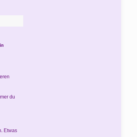
in
eren
mmer du
n. Etwas