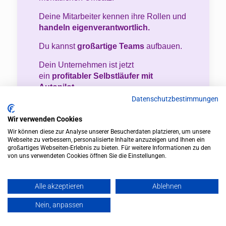
Deine Mitarbeiter kennen ihre Rollen und
handeln eigenverantwortlich.
Du kannst
großartige Teams
aufbauen.
Dein Unternehmen ist jetzt
ein
profitabler Selbstläufer mit
Autopilot.
Datenschutzbestimmungen
Radikale Eigenverantwortung
und
gemeinsames Handeln.
Wir verwenden Cookies
Wir können diese zur Analyse unserer Besucherdaten platzieren, um unsere
Um auch in der Zukunft
konstante
Webseite zu verbessern, personalisierte Inhalte anzuzeigen und Ihnen ein
Ergebnisse zu erzielen
ohne daran zu
großartiges Webseiten-Erlebnis zu bieten. Für weitere Informationen zu den
von uns verwendeten Cookies öffnen Sie die Einstellungen.
verschleißen, muss dein Unternehmen
auch energetisch präzise ausgerichtet
sein. Die
Ur-Schamanin Carmen
Alle akzeptieren
Ablehnen
Laempe
unterstützt den
Entwicklungsprozess auch in den
Nein, anpassen
Höheren Dimensionen und in den
Quantenfeldern und Higgsfeldern.